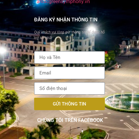
anlacgreensymphony.vn
ĐĂNG KÝ NHẬN THÔNG TIN
Quý khách vui lòng gửi thông tin để được hỗ
trợ tốt nhất
GỬI THÔNG TIN
CHÚNG TÔI TRÊN FACEBOOK