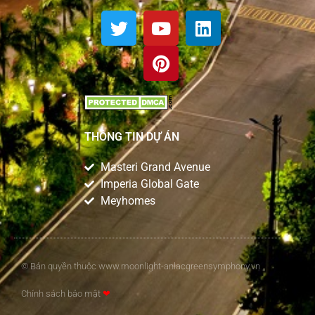
THÔNG TIN DỰ ÁN
Masteri Grand Avenue
Imperia Global Gate
Meyhomes
© Bản quyền thuộc www.moonlight-anlacgreensymphony.vn
Chính sách bảo mật
❤