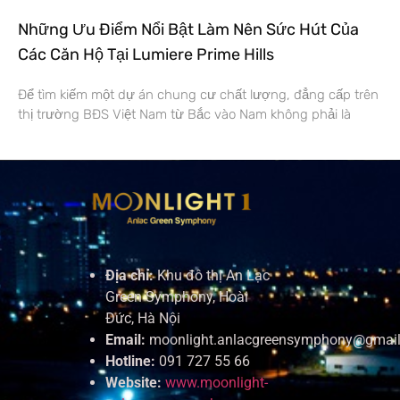
Những Ưu Điểm Nổi Bật Làm Nên Sức Hút Của
Các Căn Hộ Tại Lumiere Prime Hills
Để tìm kiếm một dự án chung cư chất lượng, đẳng cấp trên
thị trường BĐS Việt Nam từ Bắc vào Nam không phải là
Địa chỉ:
Khu đô thị An Lạc
Green Symphony, Hoài
Đức, Hà Nội
Email:
moonlight.anlacgreensymphony@gmai
Hotline:
091 727 55 66
Website:
www.moonlight-